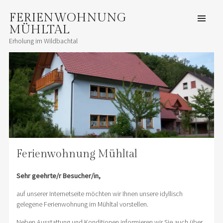
FERIENWOHNUNG
ZUM
INHALT
SPRINGEN
MÜHLTAL
Men
Erholung im Wildbachtal
Ferienwohnung Mühltal
Sehr geehrte/r Besucher/in,
auf unserer Internetseite möchten wir Ihnen unsere idyllisch
gelegene Ferienwohnung im Mühltal vorstellen.
Neben Ausstattung und Konditionen informieren wir Sie auch über