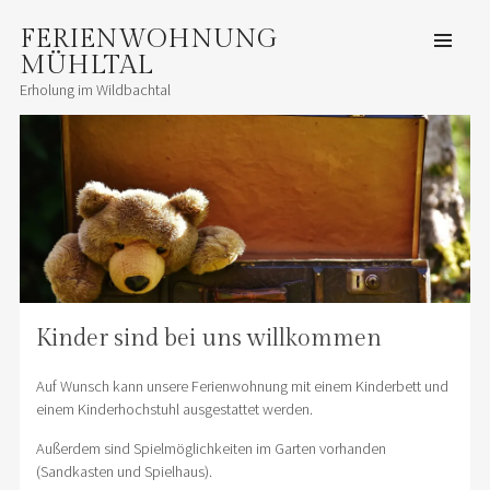
FERIENWOHNUNG
ZUM
INHALT
SPRINGEN
MÜHLTAL
Men
Erholung im Wildbachtal
Kinder sind bei uns willkommen
Auf Wunsch kann unsere Ferienwohnung mit einem Kinderbett und
einem Kinderhochstuhl ausgestattet werden.
Außerdem sind Spielmöglichkeiten im Garten vorhanden
(Sandkasten und Spielhaus).